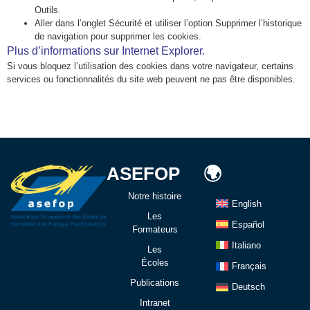
Outils.
Aller dans l’onglet Sécurité et utiliser l’option Supprimer l’historique
de navigation pour supprimer les cookies.
Plus d’informations sur Internet Explorer.
Si vous bloquez l’utilisation des cookies dans votre navigateur, certains
services ou fonctionnalités du site web peuvent ne pas être disponibles.
ASEFOP
🌍
Notre histoire
English
Les
Español
Formateurs
Italiano
Les
Écoles
Français
Publications
Deutsch
Intranet