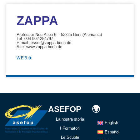
ZAPPA
Professor Neu-Allee 6 – 53225 Bonn
(Alemania)
Tel: 004-902-284797
E-mail: esser@zappa-bonn.de
Site: www.zappa-bonn.de
WEB
ASEFOP
🌍
La nostra storia
English
I Formatori
Español
Le Scuole