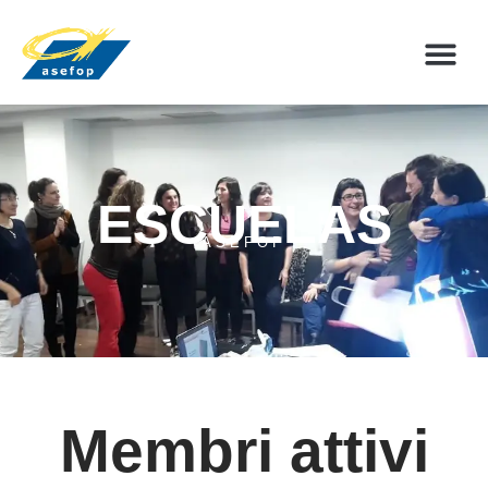
La pratica
ESCUELAS
ASEFOP
Membri attivi