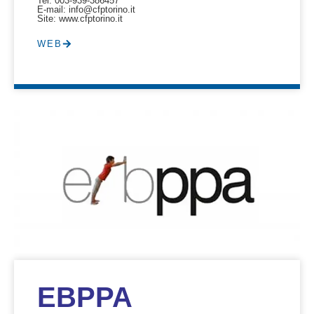
Tel: 003-939-386457
E-mail: info@cfptorino.it
Site: www.cfptorino.it
WEB
EBPPA